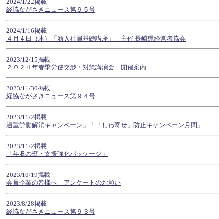
2024/1/22掲載
経協ながさきニュース第９５号
2024/1/16掲載
４月４日（木）「新入社員基礎講座」 主催 長崎県経営者協会
2023/12/15掲載
２０２４年春季労使交渉・対策講演会 開催案内
2023/11/30掲載
経協ながさきニュース第９４号
2023/11/2掲載
過重労働解消キャンペーン」「「しわ寄せ」防止キャンペーン月間」
2023/11/2掲載
「年収の壁・支援強化パッケージ」
2023/10/19掲載
会員企業の皆様へ アンケートのお願い
2023/8/28掲載
経協ながさきニュース第９３号