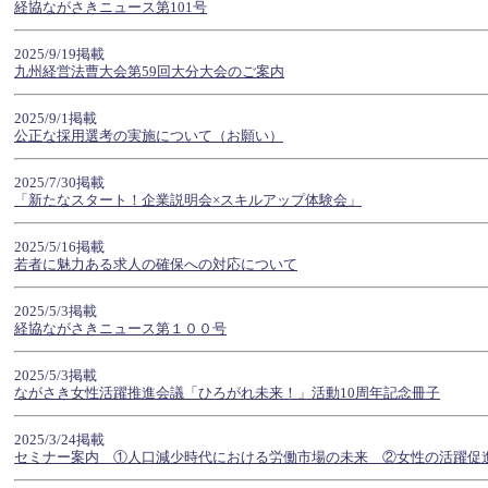
経協ながさきニュース第101号
2025/9/19掲載
九州経営法曹大会第59回大分大会のご案内
2025/9/1掲載
公正な採用選考の実施について（お願い）
2025/7/30掲載
「新たなスタート！企業説明会×スキルアップ体験会」
2025/5/16掲載
若者に魅力ある求人の確保への対応について
2025/5/3掲載
経協ながさきニュース第１００号
2025/5/3掲載
ながさき女性活躍推進会議「ひろがれ未来！」活動10周年記念冊子
2025/3/24掲載
セミナー案内 ①人口減少時代における労働市場の未来 ②女性の活躍促