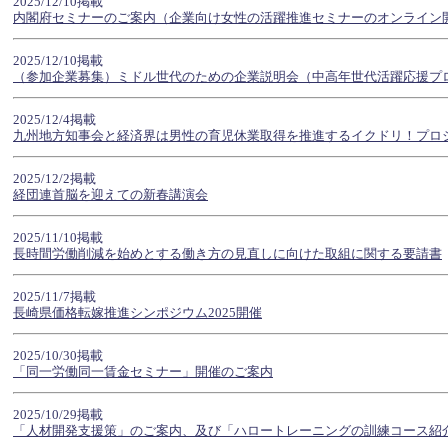
2025/12/10掲載
内閣府セミナーのご案内（企業向け女性の活躍推進セミナーのオンライン
2025/12/10掲載
（参加企業募集）ミドル世代のための企業説明会（中高年世代活躍応援プ
2025/12/4掲載
九州地方知事会と経済界は男性の育児休業取得を推進するイクドリ！プロ
2025/12/2掲載
経団連首脳を迎えての新春講演会
2025/11/10掲載
長時間労働削減を始めとする働き方の見直しに向けた取組に関する要請書
2025/11/7掲載
長崎県価格転嫁推進シンポジウム2025開催
2025/10/30掲載
「同一労働同一賃金セミナー」開催のご案内
2025/10/29掲載
「人材開発支援策」のご案内、及び「ハロートレーニングの訓練コース紹