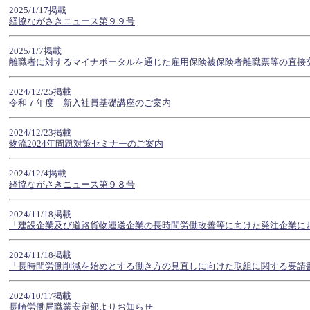
2025/1/17掲載
経協ながさきニュース第９９号
2025/1/7掲載
離職者に対するマイナポータルを通じた雇用保険被保険者離職票等の直接
2024/12/25掲載
令和７年度 新入社員基礎講座のご案内
2024/12/23掲載
物流2024年問題対策セミナーのご案内
2024/12/4掲載
経協ながさきニュース第９８号
2024/11/18掲載
「建設企業及び道路貨物運送企業の長時間労働改善等に向けた発注企業に
2024/11/18掲載
「長時間労働削減を始めとする働き方の見直しに向けた取組に関する要請
2024/10/17掲載
長崎労働局職業安定部よりお知らせ